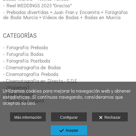
- Reel WEDDINGS 2023 "Gracias"
- Prebodas divertidas + Juan Fran y Encarnita + Fotógrafos
de Boda Murcia + Vídeos de Bodas + Bodas en Murcia
CATEGORÍAS
- Fotografía Preboda
- Fotografía Bodas
- Fotografía Postboda
- Cinematografía de Bodas
- Cinematografía Preboda
- Cinematografía en Directo - S.D.E
- ¿Viajamos?
Utilizamos cookies para mejorar la navegación web y obtener
- Embarazada
estadísticas. Si continuas navegando, consideramos que
- Familiar e Infantil
aceptas su uso.
Más información
Configurar
Rechazar
Aceptar