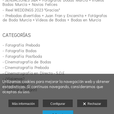
Bodas Murcia + Novios Felices
- Reel WEDDINGS 2023 "Gracias"
- Prebodas divertidas + Juan Fran y Encarnita + Fotógrafos
de Boda Murcia + Vídeos de Bodas + Bodas en Murcia
CATEGORÍAS
- Fotografía Preboda
- Fotografía Bodas
- Fotografía Postboda
- Cinematografía de Bodas
- Cinematografía Preboda
- Cinematografía en Directo - S.D.E
- ¿Viajamos?
Utilizamos cookies para mejorar la navegación web y obtener
- Embarazada
estadísticas. Si continuas navegando, consideramos que
- Familiar e Infantil
aceptas su uso.
Más información
Configurar
Rechazar