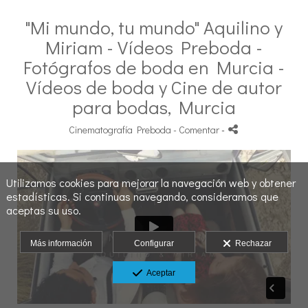
"Mi mundo, tu mundo" Aquilino y
Miriam - Vídeos Preboda -
Fotógrafos de boda en Murcia -
Vídeos de boda y Cine de autor
para bodas, Murcia
Cinematografía Preboda
- Comentar
-
Utilizamos cookies para mejorar la navegación web y obtener
estadísticas. Si continuas navegando, consideramos que
aceptas su uso.
Más información
Configurar
Rechazar
Aceptar