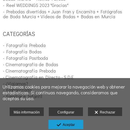
- Reel WEDDINGS 2023 "Gracias"
- Prebodas divertidas + Juan Fran y Encarnita + Fotógrafos
de Boda Murcia + Vídeos de Bodas + Bodas en Murcia
CATEGORÍAS
- Fotografía Preboda
- Fotografía Bodas
- Fotografía Postboda
- Cinematografía de Bodas
- Cinematografía Preboda
- Cinematografía en Directo - S.D.E
- ¿Viajamos?
Utilizamos cookies para mejorar la navegación web y obtener
- Embarazada
estadísticas. Si continuas navegando, consideramos que
- Familiar e Infantil
aceptas su uso.
Más información
Configurar
Rechazar
Aceptar