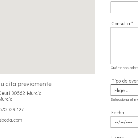
Consulta
*
Cuéntanos sobr
Tipo de eve
u cita previamente
 Ceutí 30562 Murcia
Murcia
Selecciona el mo
670 729 127
Fecha
eboda.com
Lugar