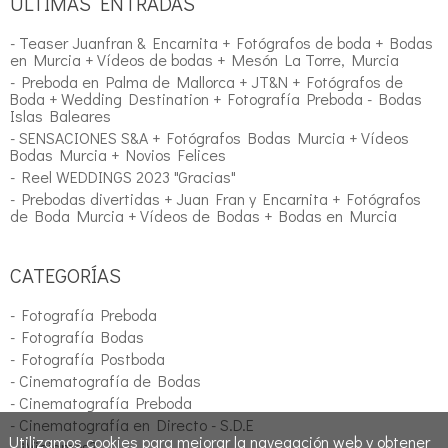
ÚLTIMAS ENTRADAS
- Teaser Juanfran & Encarnita + Fotógrafos de boda + Bodas
en Murcia + Vídeos de bodas + Mesón La Torre, Murcia
- Preboda en Palma de Mallorca + JT&N + Fotógrafos de
Boda + Wedding Destination + Fotografía Preboda - Bodas
Islas Baleares
- SENSACIONES S&A + Fotógrafos Bodas Murcia + Vídeos
Bodas Murcia + Novios Felices
- Reel WEDDINGS 2023 "Gracias"
- Prebodas divertidas + Juan Fran y Encarnita + Fotógrafos
de Boda Murcia + Vídeos de Bodas + Bodas en Murcia
CATEGORÍAS
- Fotografía Preboda
- Fotografía Bodas
- Fotografía Postboda
- Cinematografía de Bodas
- Cinematografía Preboda
- Cinematografía en Directo - S.D.E
Utilizamos cookies para mejorar la navegación web y obtener
- ¿Viajamos?