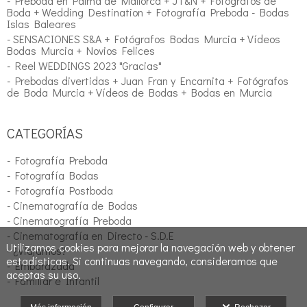
- Preboda en Palma de Mallorca + JT&N + Fotógrafos de
Boda + Wedding Destination + Fotografía Preboda - Bodas
Islas Baleares
- SENSACIONES S&A + Fotógrafos Bodas Murcia + Vídeos
Bodas Murcia + Novios Felices
- Reel WEDDINGS 2023 "Gracias"
- Prebodas divertidas + Juan Fran y Encarnita + Fotógrafos
de Boda Murcia + Vídeos de Bodas + Bodas en Murcia
CATEGORÍAS
- Fotografía Preboda
- Fotografía Bodas
- Fotografía Postboda
- Cinematografía de Bodas
- Cinematografía Preboda
- Cinematografía en Directo - S.D.E
Utilizamos cookies para mejorar la navegación web y obtener
- ¿Viajamos?
estadísticas. Si continuas navegando, consideramos que
- Embarazada
aceptas su uso.
- Familiar e Infantil