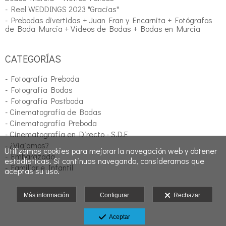
- Reel WEDDINGS 2023 "Gracias"
- Prebodas divertidas + Juan Fran y Encarnita + Fotógrafos
de Boda Murcia + Vídeos de Bodas + Bodas en Murcia
CATEGORÍAS
- Fotografía Preboda
- Fotografía Bodas
- Fotografía Postboda
- Cinematografía de Bodas
- Cinematografía Preboda
- Cinematografía en Directo - S.D.E
- ¿Viajamos?
Utilizamos cookies para mejorar la navegación web y obtener
- Embarazada
estadísticas. Si continuas navegando, consideramos que
- Familiar e Infantil
aceptas su uso.
Más información
Configurar
Rechazar
Aceptar