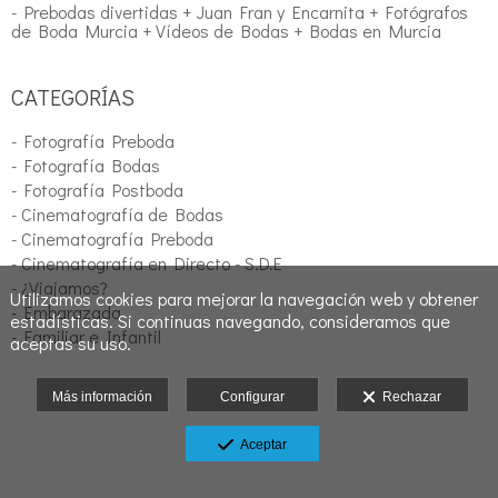
- Prebodas divertidas + Juan Fran y Encarnita + Fotógrafos
de Boda Murcia + Vídeos de Bodas + Bodas en Murcia
CATEGORÍAS
- Fotografía Preboda
- Fotografía Bodas
- Fotografía Postboda
- Cinematografía de Bodas
- Cinematografía Preboda
- Cinematografía en Directo - S.D.E
- ¿Viajamos?
Utilizamos cookies para mejorar la navegación web y obtener
- Embarazada
estadísticas. Si continuas navegando, consideramos que
- Familiar e Infantil
aceptas su uso.
Más información
Configurar
Rechazar
Aceptar