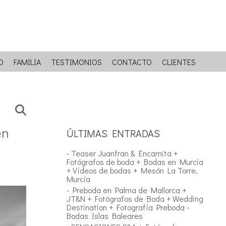
O
FAMILIA
TESTIMONIOS
CONTACTO
CLIENTES
en
ÚLTIMAS ENTRADAS
- Teaser Juanfran & Encarnita +
Fotógrafos de boda + Bodas en Murcia
+ Vídeos de bodas + Mesón La Torre,
Murcia
- Preboda en Palma de Mallorca +
JT&N + Fotógrafos de Boda + Wedding
Destination + Fotografía Preboda -
Bodas Islas Baleares