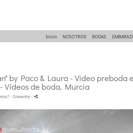
Inicio
NOSOTROS
BODAS
EMBARAZ
tan" by Paco & Laura - Video preboda 
 - Vídeos de boda, Murcia
amos?
- Comentar
-