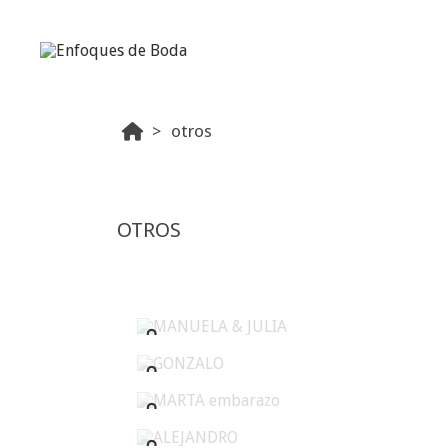
otros
OTROS
MANUELA & JULIA
GONZALO
MARTA embarazo
ALEJANDRO